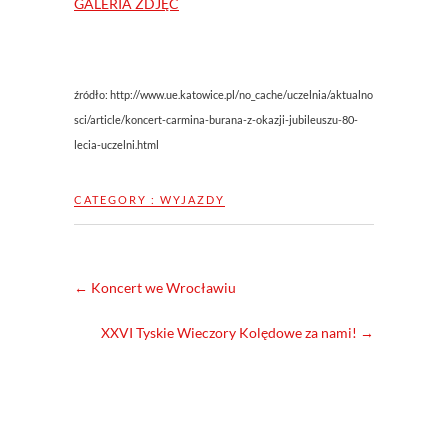
GALERIA ZDJĘĆ
źródło: http://www.ue.katowice.pl/no_cache/uczelnia/aktualno
sci/article/koncert-carmina-burana-z-okazji-jubileuszu-80-
lecia-uczelni.html
CATEGORY :
WYJAZDY
←
Koncert we Wrocławiu
XXVI Tyskie Wieczory Kolędowe za nami!
→