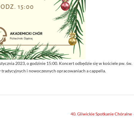
stycznia 2023, o godzinie 15:00. Koncert odbędzie się w kościele pw. św.
w tradycyjnych i nowoczesnych opracowaniach a cappella.
40. Gliwickie Spotkanie Chóralne