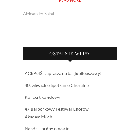
READ MORE
Aleksander Sokal
OSTATNIE WPISY
AChPolŚl zaprasza na bal jubileuszowy!
40. Gliwickie Spotkanie Chóralne
Koncert kolędowy
47 Barbórkowy Festiwal Chórów
Akademickich
Nabór – próby otwarte