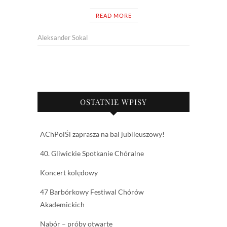
READ MORE
Aleksander Sokal
OSTATNIE WPISY
AChPolŚl zaprasza na bal jubileuszowy!
40. Gliwickie Spotkanie Chóralne
Koncert kolędowy
47 Barbórkowy Festiwal Chórów
Akademickich
Nabór – próby otwarte