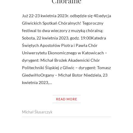
Chóralne
Już 22-23 kwietnia 2023r. odbędzie się 40.edycja
Gliwickich Spotkań Chóralnych! Tegoroczny
festiwal to dwa wieczory z muzyką chóralną:
Sobota, 22 kwietnia 2023, godz. 19:00Katedra
Świętych Apostołów Piotra i Pawła Chór
Uniwersytetu Ekonomicznego w Katowicach –
dyrygent: Michał Brożek Akademicki Chór
Politechniki Śląskiej z Gliwic – dyrygent: Tomasz
GiedwiłłoOrgany – Michał Botor Niedziela, 23
kwietnia 2023,…
READ MORE
Michał Ślusarczyk