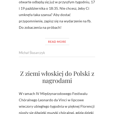
otwarte odbędą się już w przyszłym tygodniu, 17
i 19 października o 18:35. Nie chcesz, żeby Ci
umknęła taka szansa? Aby dostać
przypomnienie, zapisz się na wydarzenie na fb.
Do zobaczenia na próbach!
READ MORE
Michał Ślusarczyk
Z ziemi włoskiej do Polski z
nagrodami
W ramach IV Międzynarodowego Festiwalu
Chóralnego Leonardo da Vinci w lipcowe
wieczory ubiegłego tygodnia w pięknej Florencji
niosły się dźwięki muzyki chóralnej, gdzie dzięki