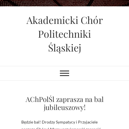
Skip
to
Akademicki Chór
content
Politechniki
Śląskiej
AChPolŚl zaprasza na bal
jubileuszowy!
Będzie bal! Drodzy Sympatycy i Przyjaciele