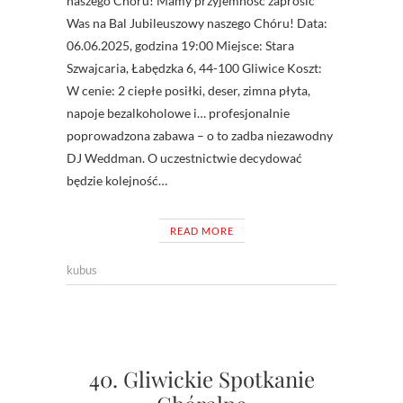
naszego Chóru! Mamy przyjemność zaprosić
Was na Bal Jubileuszowy naszego Chóru! Data:
06.06.2025, godzina 19:00 Miejsce: Stara
Szwajcaria, Łabędzka 6, 44-100 Gliwice Koszt:
W cenie: 2 ciepłe posiłki, deser, zimna płyta,
napoje bezalkoholowe i… profesjonalnie
poprowadzona zabawa – o to zadba niezawodny
DJ Weddman. O uczestnictwie decydować
będzie kolejność…
READ MORE
kubus
40. Gliwickie Spotkanie