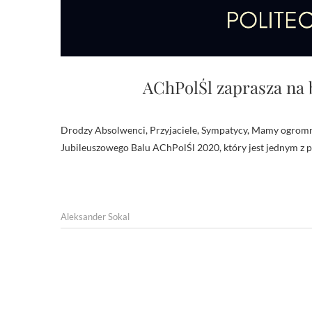
AChPolŚl zaprasza na
Drodzy Absolwenci, Przyjaciele, Sympatycy, Mamy ogromną przyjemność zaprosić Was do wspólnej zabawy w ramach
Jubileuszowego Balu AChPolŚl 2020, który jest jednym z 
Aleksander Sokal