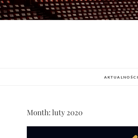
Skip
to
content
AKTUALNOŚC
Month:
luty 2020