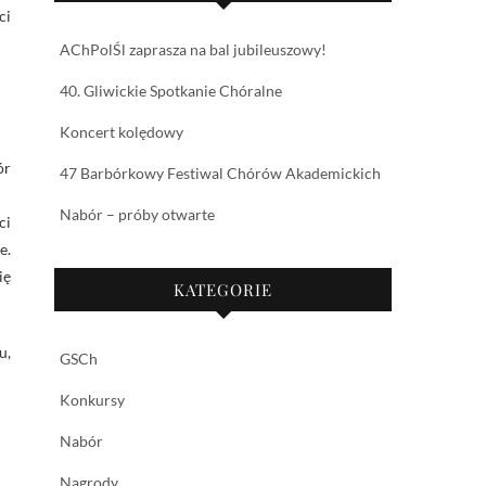
ci
AChPolŚl zaprasza na bal jubileuszowy!
40. Gliwickie Spotkanie Chóralne
Koncert kolędowy
ór
47 Barbórkowy Festiwal Chórów Akademickich
Nabór – próby otwarte
ci
e.
ię
KATEGORIE
u,
GSCh
Konkursy
Nabór
Nagrody