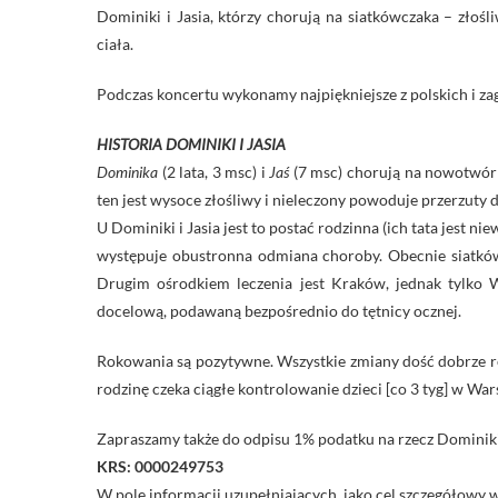
Dominiki i Jasia, którzy chorują na siatkówczaka – złoś
ciała.
Podczas koncertu wykonamy najpiękniejsze z polskich i zag
HISTORIA DOMINIKI I JASIA
Dominika
(2 lata, 3 msc) i
Jaś
(7 msc) chorują na nowotwór 
ten jest wysoce złośliwy i nieleczony powoduje przerzuty 
U Dominiki i Jasia jest to postać rodzinna (ich tata jest ni
występuje obustronna odmiana choroby. Obecnie siatkó
Drugim ośrodkiem leczenia jest Kraków, jednak tylko 
docelową, podawaną bezpośrednio do tętnicy ocznej.
Rokowania są pozytywne. Wszystkie zmiany dość dobrze rea
rodzinę czeka ciągłe kontrolowanie dzieci [co 3 tyg] w War
Zapraszamy także do odpisu 1% podatku na rzecz Dominiki 
KRS: 0000249753
W pole informacji uzupełniających, jako cel szczegółowy