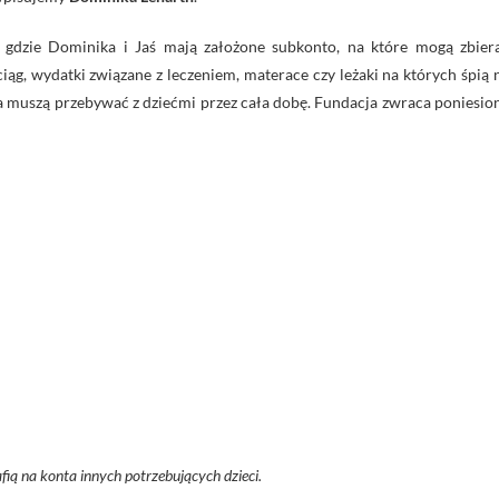
 – gdzie Dominika i Jaś mają założone subkonto, na które mogą zbier
ciąg, wydatki związane z leczeniem, materace czy leżaki na których śpią 
, a muszą przebywać z dziećmi przez cała dobę. Fundacja zwraca poniesio
afią na konta innych potrzebujących dzieci.