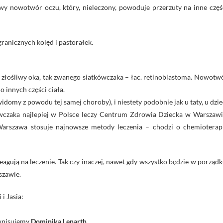
liwy nowotwór oczu, który, nieleczony, powoduje przerzuty na inne częś
ranicznych kolęd i pastorałek.
złośliwy oka, tak zwanego siatkówczaka – łac. retinoblastoma. Nowotw
do innych częś
ci ciała.
ewidomy z powodu tej samej choroby), i niestety podobnie jak u taty, u dzie
wczaka najlepiej w Polsce leczy Centrum Zdrowia Dziecka w Warszawi
Warszawa stosuje najnowsze metody leczenia – chodzi o chemioterap
gują na leczenie. Tak czy inaczej, nawet gdy wszystko będzie w porządk
szawie.
i Jasia:
 wpisujemy
Dominika Lenarth
.