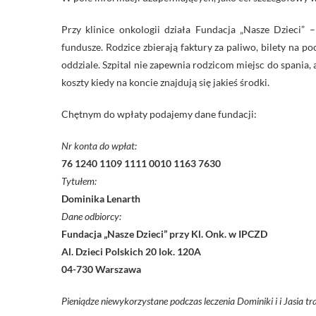
Przy klinice onkologii działa Fundacja „Nasze Dzieci”
fundusze. Rodzice zbierają faktury za paliwo, bilety na po
oddziale. Szpital nie zapewnia rodzicom miejsc do spania
koszty kiedy na koncie znajdują się jakieś środki.
Chętnym do wpłaty podajemy dane fundacji:
Nr konta do wpłat:
76 1240 1109 1111 0010 1163 7630
Tytułem:
Dominika Lenarth
Dane odbiorcy:
Fundacja „Nasze Dzieci” przy Kl. Onk. w IPCZD
Al. Dzieci Polskich 20 lok. 120A
04-730 Warszawa
Pieniądze niewykorzystane podczas leczenia Dominiki i i Jasia tr