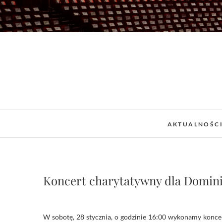
Skip
to
content
AKTUALNOŚC
Koncert charytatywny dla Dominik
W sobotę, 28 stycznia, o godzinie 16:00 wykonamy koncert charytatywny, z którego uzbierane datki przeznaczone będą na leczenie