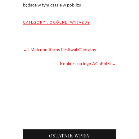
będące w tym czasie w pobliżu!
CATEGORY :
OGÓLNE
,
WYJAZDY
←
I Metropolitarny Festiwal Chóralny
Konkurs na logo AChPolSl
→
OSTATNIE WPISY