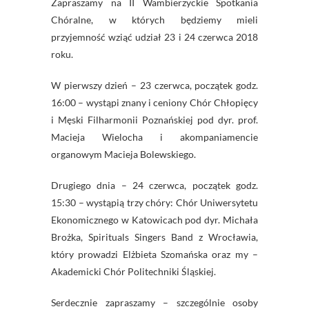
Zapraszamy na II Wambierzyckie Spotkania
Chóralne, w których będziemy mieli
przyjemność wziąć udział 23 i 24 czerwca 2018
roku.
W pierwszy dzień – 23 czerwca, początek godz.
16:00 – wystąpi znany i ceniony Chór Chłopięcy
i Męski Filharmonii Poznańskiej pod dyr. prof.
Macieja Wielocha i akompaniamencie
organowym Macieja Bolewskiego.
Drugiego dnia – 24 czerwca, początek godz.
15:30 – wystąpią trzy chóry: Chór Uniwersytetu
Ekonomicznego w Katowicach pod dyr. Michała
Brożka, Spirituals Singers Band z Wrocławia,
który prowadzi Elżbieta Szo
mańska oraz my –
Akademicki Chór Politechniki Śląskiej.
Serdecznie zapraszamy – szczególnie osoby