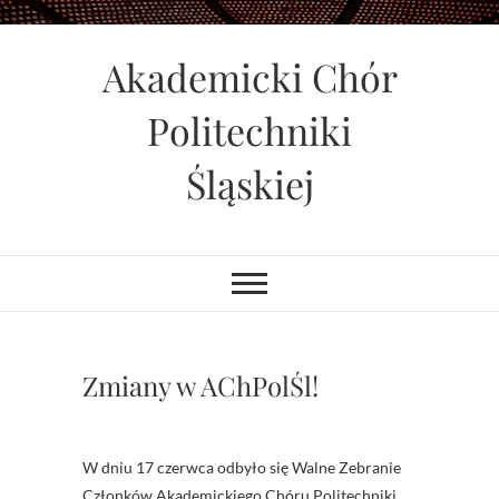
Skip
to
Akademicki Chór
content
Politechniki
Śląskiej
Zmiany w AChPolŚl!
W dniu 17 czerwca odbyło się Walne Zebranie
Członków Akademickiego Chóru Politechniki