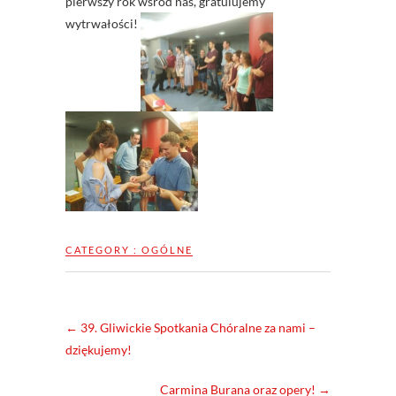
pierwszy rok wśród nas, gratulujemy
wytrwałości!
CATEGORY :
OGÓLNE
←
39. Gliwickie Spotkania Chóralne za nami –
dziękujemy!
Carmina Burana oraz opery!
→