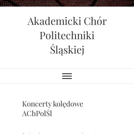
Skip
to
Akademicki Chór
content
Politechniki
Śląskiej
Koncerty kolędowe
AChPolŚl