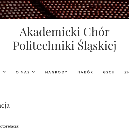
Akademicki Chór
Politechniki Śląskiej
I
O NAS
NAGRODY
NABÓR
GSCH
Z
acja
fotorelacją!