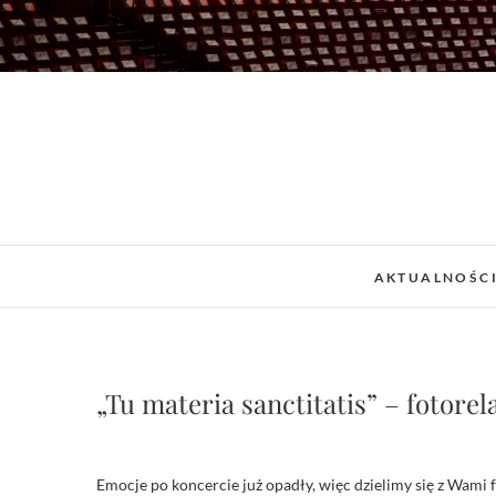
Skip
to
content
AKTUALNOŚC
„Tu materia sanctitatis” – fotorel
Emocje po koncercie już opadły, więc dzielimy się z Wami 