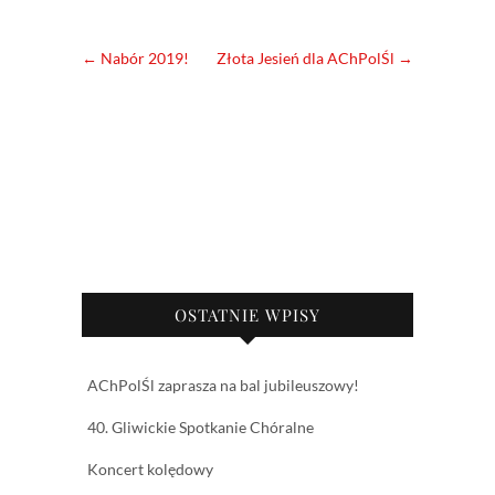
←
Nabór 2019!
Złota Jesień dla AChPolŚl
→
OSTATNIE WPISY
AChPolŚl zaprasza na bal jubileuszowy!
40. Gliwickie Spotkanie Chóralne
Koncert kolędowy