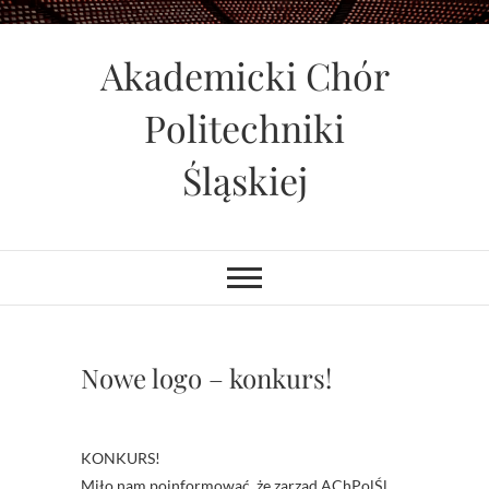
Skip
to
Akademicki Chór
content
Politechniki
Śląskiej
Nowe logo – konkurs!
KONKURS!
Miło nam poinformować, że zarząd AChPolŚl