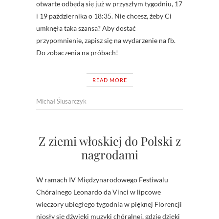
otwarte odbędą się już w przyszłym tygodniu, 17
i 19 października o 18:35. Nie chcesz, żeby Ci
umknęła taka szansa? Aby dostać
przypomnienie, zapisz się na wydarzenie na fb.
Do zobaczenia na próbach!
READ MORE
Michał Ślusarczyk
Z ziemi włoskiej do Polski z
nagrodami
W ramach IV Międzynarodowego Festiwalu
Chóralnego Leonardo da Vinci w lipcowe
wieczory ubiegłego tygodnia w pięknej Florencji
niosły się dźwięki muzyki chóralnej, gdzie dzięki