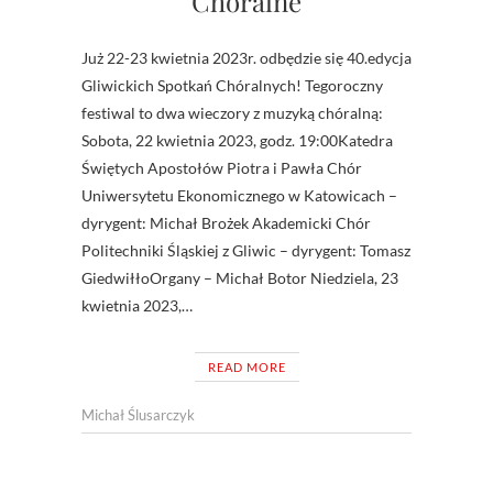
Chóralne
Już 22-23 kwietnia 2023r. odbędzie się 40.edycja
Gliwickich Spotkań Chóralnych! Tegoroczny
festiwal to dwa wieczory z muzyką chóralną:
Sobota, 22 kwietnia 2023, godz. 19:00Katedra
Świętych Apostołów Piotra i Pawła Chór
Uniwersytetu Ekonomicznego w Katowicach –
dyrygent: Michał Brożek Akademicki Chór
Politechniki Śląskiej z Gliwic – dyrygent: Tomasz
GiedwiłłoOrgany – Michał Botor Niedziela, 23
kwietnia 2023,…
READ MORE
Michał Ślusarczyk