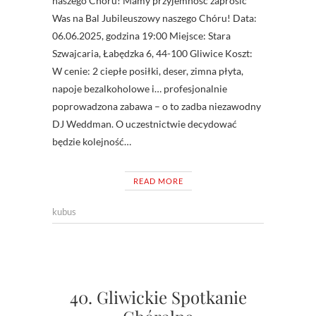
naszego Chóru! Mamy przyjemność zaprosić
Was na Bal Jubileuszowy naszego Chóru! Data:
06.06.2025, godzina 19:00 Miejsce: Stara
Szwajcaria, Łabędzka 6, 44-100 Gliwice Koszt:
W cenie: 2 ciepłe posiłki, deser, zimna płyta,
napoje bezalkoholowe i… profesjonalnie
poprowadzona zabawa – o to zadba niezawodny
DJ Weddman. O uczestnictwie decydować
będzie kolejność…
READ MORE
kubus
40. Gliwickie Spotkanie