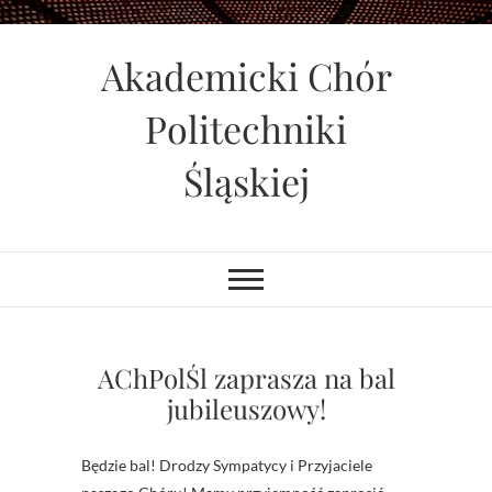
Skip
to
Akademicki Chór
content
Politechniki
Śląskiej
AChPolŚl zaprasza na bal
jubileuszowy!
Będzie bal! Drodzy Sympatycy i Przyjaciele