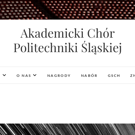
Akademicki Chór
Politechniki Śląskiej
I
O NAS
NAGRODY
NABÓR
GSCH
Z