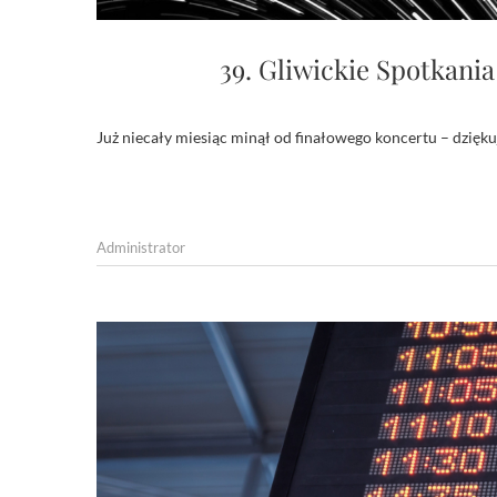
39. Gliwickie Spotkani
Już niecały miesiąc minął od finałowego koncertu – dzię
Administrator